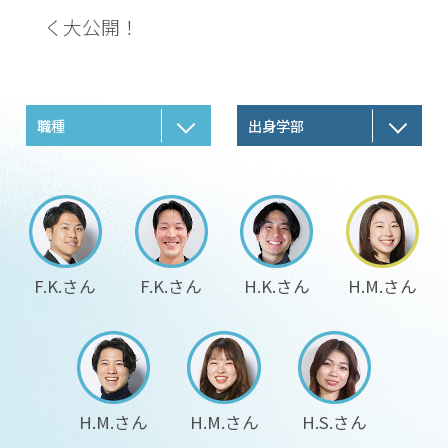
一分半で分かる
三井デザインテック
く大公開！
三井デザインテック
だから出来る事
職種
出身学部
採用者と人事部の
リアルボイス
出身学部クロストーク
F.K.さん
F.K.さん
H.K.さん
H.M.さん
募集要項
福利厚生・研修制度
人事部からのお知らせ
H.M.さん
H.M.さん
H.S.さん